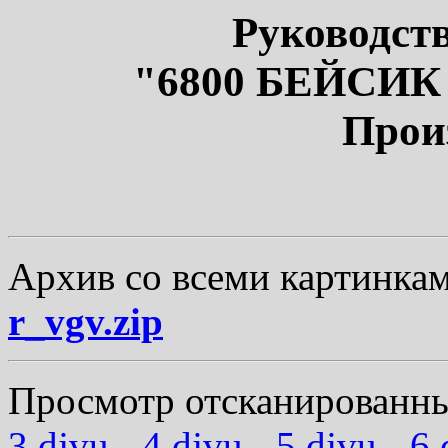
Руководств
"6800 БЕЙСИК 
Прои
Архив со всеми картинка
r_vgv.zip
Просмотр отсканированны
3.djvu
-
4.djvu
-
5.djvu
-
6.