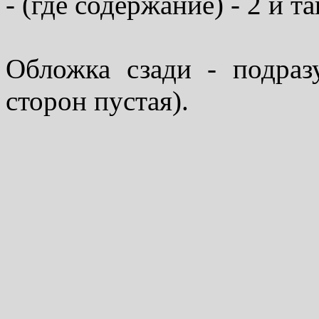
- (где содержание) - 2 и та
Обложка сзади - подраз
сторон пустая).