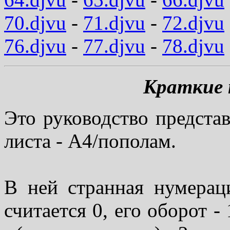
70.djvu
-
71.djvu
-
72.djvu
76.djvu
-
77.djvu
-
78.djvu
Краткие 
Это руководство предста
листа - А4/пополам.
В ней странная нумерац
считается 0, его оборот -