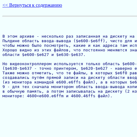
<< Вернуться к содержанию
В этом архиве - несколько раз записанная на дискету на 
Пълдине область ввода-вывода ($e600-$e6ff), чисто для и
чтобы можно было посмотреть, какие и как адреса там исп
Хорошо видно из этих файлов, что постоянно меняются зна
области $e600-$e627 и $e630-$e637.

Но видеоконтроллером используется только область $e600-
($e630-$e637 - точно принтером, $e620-$e627 - наверно е
Также можно отметить, что те файлы, в которых $e6f0 рав
создавались путём прямой записи на дискету области ввод
(из монитора командой e600.e6ffs файл), а в которых $e6
9 - для тех сначала монитором область ввода-вывода копи
в обычную память, а потом записывалась на дискету (2 ко
мониторе: 4600<e600.e6ffm и 4600.46ffs файл).
